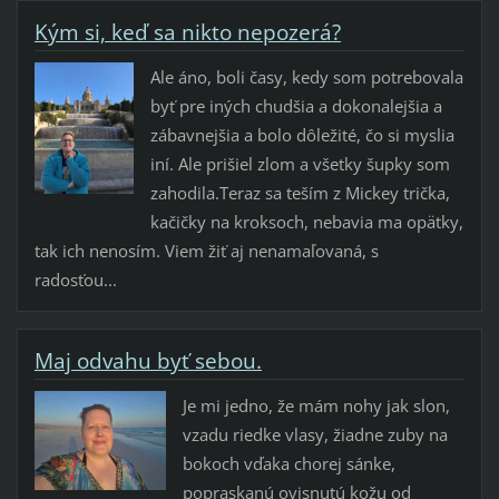
Kým si, keď sa nikto nepozerá?
Ale áno, boli časy, kedy som potrebovala
byť pre iných chudšia a dokonalejšia a
zábavnejšia a bolo dôležité, čo si myslia
iní. Ale prišiel zlom a všetky šupky som
zahodila.​Teraz sa teším z Mickey trička,
kačičky na kroksoch, nebavia ma opätky,
tak ich nenosím. Viem žiť aj nenamaľovaná, s
radosťou...
Maj odvahu byť sebou.
Je mi jedno, že mám nohy jak slon,
vzadu riedke vlasy, žiadne zuby na
bokoch vďaka chorej sánke,
popraskanú ovisnutú kožu od