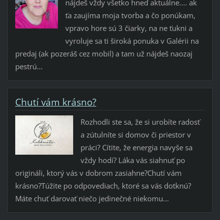
nájdeš vždy všetko hneď aktuálne.... ak
ťa zaujíma moja tvorba a čo ponúkam,
vpravo hore sú 3 čiarky, na ne ťukni a
vyroluje sa ti široká ponuka v Galérii na
predaj (ak pozeráš cez mobil) a tam už nájdeš naozaj
pestrú...
Chutí vám krásno?
Rozhodli ste sa, že si urobíte radosť
a zútulníte si domov či priestor v
práci? Cítite, že energia navyše sa
vždy hodí? Láka vás siahnuť po
origináli, ktorý vás v dobrom zasiahne?Chutí vám
krásno?Túžite po odpovediach, ktoré sa vás dotknú?
Máte chuť darovať niečo jedinečné niekomu...