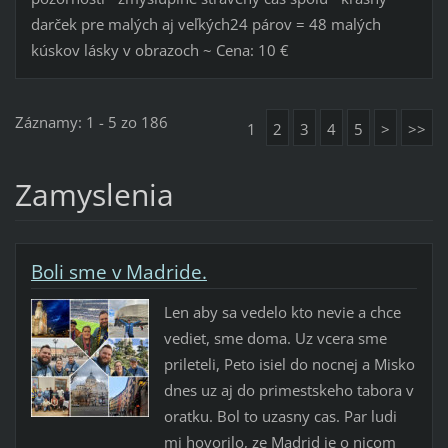
darček pre malých aj veľkých24 párov = 48 malých
kúskov lásky v obrazoch ~ Cena: 10 €
Záznamy: 1 - 5 zo 186
1
2
3
4
5
>
>>
Zamyslenia
Boli sme v Madride.
Len aby sa vedelo kto nevie a chce
vediet, sme doma. Uz vcera sme
prileteli, Peto isiel do nocnej a Misko
dnes uz aj do primestskeho tabora v
oratku. Bol to uzasny cas. Par ludi
mi hovorilo, ze Madrid je o nicom