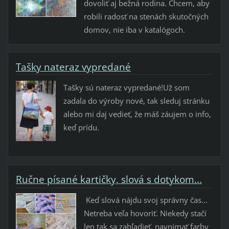
dovoliť aj bežná rodina. Chcem, aby
robili radosť na stenách skutočných
domov, nie iba v katalógoch.
Tašky nateraz vypredané
Tašky sú nateraz vypredané!Už som
zadala do výroby nové, tak sleduj stránku
alebo mi daj vedieť, že máš záujem o info,
keď prídu.
Ručne písané kartičky, slová s dotykom...
​ Keď slová nájdu svoj správny čas... ​
Netreba veľa hovoriť. Niekedy stačí
len tak sa zahľadieť, navnímať farby