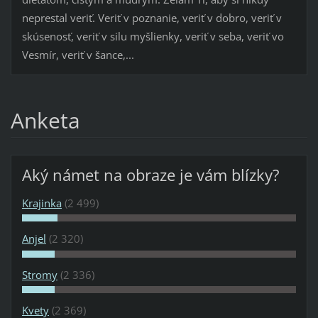
neprestal veriť. Veriť v poznanie, veriť v dobro, veriť v
skúsenosť, veriť v silu myšlienky, veriť v seba, veriť vo
Vesmír, veriť v šance,...
Anketa
Aký námet na obraze je vám blízky?
Krajinka
(2 499)
Anjel
(2 320)
Stromy
(2 336)
Kvety
(2 369)