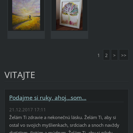
1
2
>
>>
VITAJTE
Podajme si ruky, ahoj...som...
21.12.2017 17:11
Želám Ti zdravie a nekonečnú lásku. Želám Ti, aby si
ostal vo svojich myšlienkach, srdciach a snoch navždy
dieťaťom, čistým a múdrym. Želám Ti, aby si nikdy