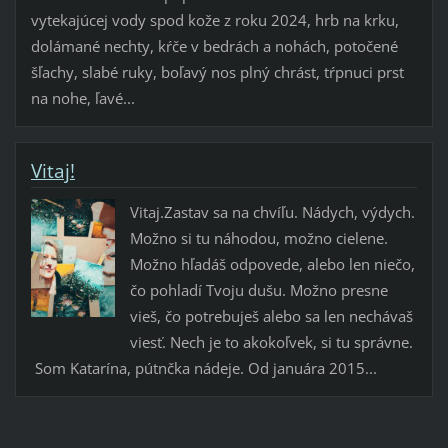
vytekajúcej vody spod kože z roku 2024, hrb na krku,
dolámané nechty, kŕče v bedrách a nohách, potočené
šľachy, slabé ruky, boľavý nos plný chrást, tŕpnuci prst
na nohe, ľavé...
Vitaj!
Vitaj.Zastav sa na chvíľu. Nádych, výdych.
Možno si tu náhodou, možno cielene.
Možno hľadáš odpovede, alebo len niečo,
čo pohladí Tvoju dušu. Možno presne
vieš, čo potrebuješ alebo sa len nechávaš
viesť. Nech je to akokoľvek, si tu správne.
Som Katarína, pútnčka nádeje. Od januára 2015...