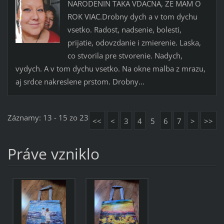
NARODENIN TAKA VDACNA, ZE MAM O
ROK VIAC.Drobny dych a v tom dychu
vsetko. Radost, nadsenie, bolesti,
prijatie, odovzdanie i zmierenie. Laska,
co stvorila pre stvorenie. Nadych,
vydych. A v tom dychu vsetko. Na okne malba z mrazu,
aj srdce nakreslene prstom. Drobny...
Záznamy: 13 - 15 zo 23
<<
<
3
4
5
6
7
>
>>
Práve vzniklo