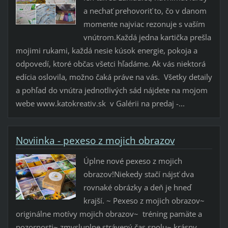
a nechať prehovoriť to, čo v danom
momente najviac rezonuje s vaším
vnútrom. ​Každá jedna kartička prešla
mojimi rukami, každá nesie kúsok energie, pokoja a
odpovedí, ktoré občas všetci hľadáme. Ak vás niektorá
edícia oslovila, možno čaká práve na vás. Všetky detaily
a pohľad do vnútra jednotlivých sád nájdete na mojom
webe www.katokreativ.sk v Galérii na predaj -...
Noviinka - pexeso z mojich obrazov
Úplne nové pexeso z mojich
obrazov!Niekedy stačí nájsť dva
rovnaké obrázky a deň je hneď
krajší. ~ Pexeso z mojich obrazov~
originálne motívy mojich obrazov~ tréning pamäte a
pozornosti~ zmysluplne strávený čas spolu~ krásny