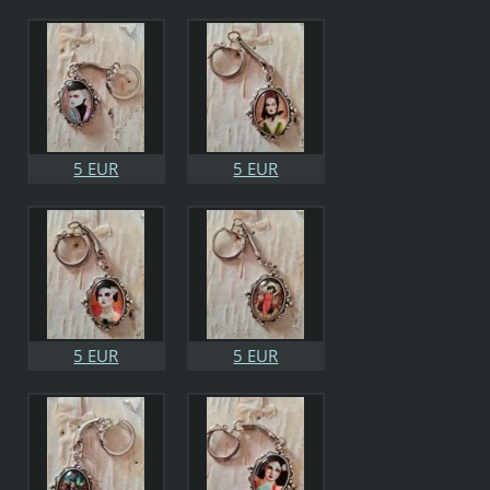
5 EUR
5 EUR
5 EUR
5 EUR