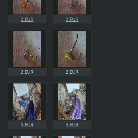
2 EUR
2 EUR
2 EUR
2 EUR
5 EUR
5 EUR