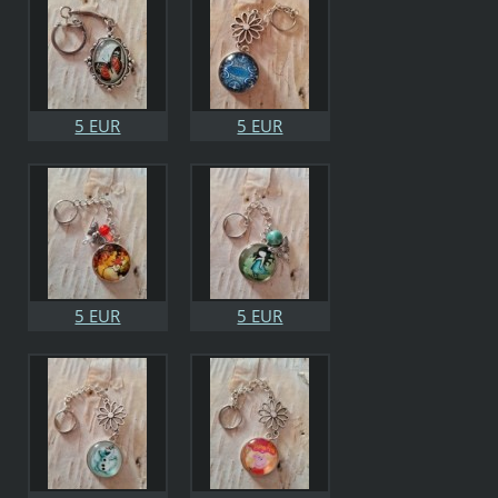
5 EUR
5 EUR
5 EUR
5 EUR