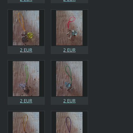
2 EUR
2 EUR
2 EUR
2 EUR