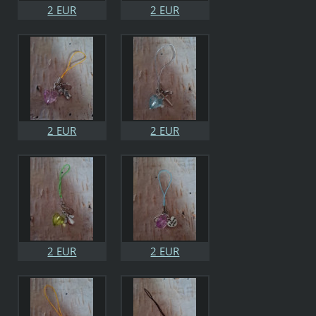
2 EUR
2 EUR
2 EUR
2 EUR
2 EUR
2 EUR