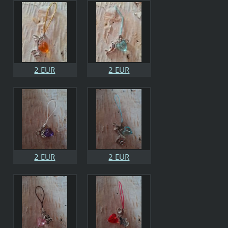
2 EUR
2 EUR
2 EUR
2 EUR