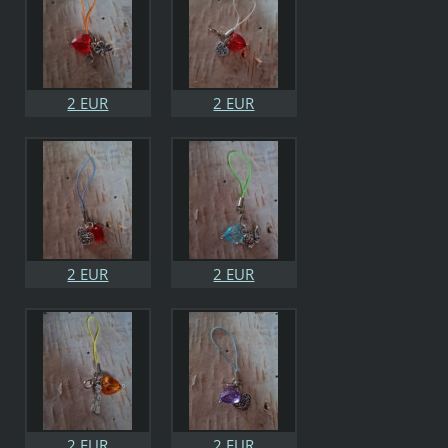
2 EUR
2 EUR
2 EUR
2 EUR
2 EUR
2 EUR