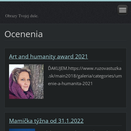
Obrazy Tvojej duše.
Ocenenia
Art and humanity award 2021
ĎAKUJEM.https://www.ruzovastuzka
.sk/main2018/galeria/categories/um
enie-a-humanita-2021
Mamička týžna od 31.1.2022