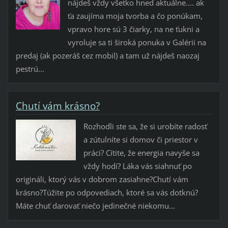
nájdeš vždy všetko hneď aktuálne.... ak
ťa zaujíma moja tvorba a čo ponúkam,
vpravo hore sú 3 čiarky, na ne ťukni a
vyroluje sa ti široká ponuka v Galérii na
predaj (ak pozeráš cez mobil) a tam už nájdeš naozaj
pestrú...
Chutí vám krásno?
Rozhodli ste sa, že si urobíte radosť
a zútulníte si domov či priestor v
práci? Cítite, že energia navyše sa
vždy hodí? Láka vás siahnuť po
origináli, ktorý vás v dobrom zasiahne?Chutí vám
krásno?Túžite po odpovediach, ktoré sa vás dotknú?
Máte chuť darovať niečo jedinečné niekomu...