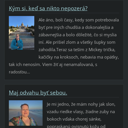
Kým si, keď sa nikto nepozerá?
Ale áno, boli časy, kedy som potrebovala
byť pre iných chudšia a dokonalejšia a
zábavnejšia a bolo dôležité, čo si myslia
iní. Ale prišiel zlom a všetky šupky som
zahodila.​Teraz sa teším z Mickey trička,
kačičky na kroksoch, nebavia ma opätky,
tak ich nenosím. Viem žiť aj nenamaľovaná, s
radosťou...
Maj odvahu byť sebou.
Je mi jedno, že mám nohy jak slon,
vzadu riedke vlasy, žiadne zuby na
bokoch vďaka chorej sánke,
popraskanú ovisnutú kožu od