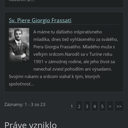
Sv. Piere Giorgio Frassati
A máme tu ďalšieho inšpiratívneho
mladíka, dnes tiež vyhláseného za svätého,
Piera Giorgia Frassatiho. Mladého muža s
veľkým srdcom.Narodil sa v Turíne roku
1901 v zámožnej rodine, ale jeho život sa
nenechal zviesť pohodlím ani výsadami.
Svojimi rukami a srdcom siahal k tým, ktorých
spoločnosť...
Záznamy: 1 - 3 zo 23
1
2
3
4
5
>
>>
Práve vzniklo