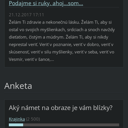
Podajme si ruky, ahoj...som...
21.12.2017 17:11
Želám Ti zdravie a nekonečnú lásku. Želám Ti, aby si
ostal vo svojich myšlienkach, srdciach a snoch navždy
dieťaťom, čistým a múdrym. Želám Ti, aby si nikdy
neprestal veriť. Veriť v poznanie, veriť v dobro, veriť v
skúsenosť, veriť v silu myšlienky, veriť v seba, veriť vo
Vesmír, veriť v šance,...
Anketa
Aký námet na obraze je vám blízky?
Krajinka
(2 500)