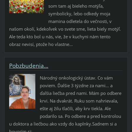
som tam aj bieleho motýľa,
symbolicky, lebo odkedy moja
mamina odletela do večnosti, v
našom okolí, kdekoľvek vo svete sme, lieta biely motýľ.
Ale teda kto bol u nás, vie, že v kuchyni nám tento
obraz nevisí, ptože ho vlastne...
Pobzbudenia...
Národný onkologický ústav. Co vám
poviem. Ďalšie 3 týzdne za nami... a
ďalšia liečba pred nami. Mám po odbere
krvi. Na dvakrát. Ruku som nahrievala,
ešte aj žilu tlačili, aby krv tiekla. Ale
podarilo sa. Po odbere a pred kontrolou
u doktora a liečbou ako vzdy do kaplnky.Sadnem si a
hovorím si:...