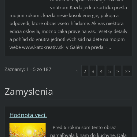
vnútrom. ​Každá jedna kartička prešla
mojimi rukami, každá nesie kúsok energie, pokoja a
odpovedí, ktoré občas všetci hľadáme. Ak vás niektorá
edícia oslovila, možno čaká práve na vás. Všetky detaily
a pohľad do vnútra jednotlivých sád nájdete na mojom
webe www.katokreativ.sk v Galérii na predaj -...
Záznamy: 1 - 5 zo 187
1
2
3
4
5
>
>>
Zamyslenia
Hodnota vecí.
Pred 6 rokmi som tento obraz
namaľovala k nám do kuchyne. Dala