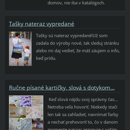
domov, nie iba v katalógoch.
Tašky nateraz vypredané
Tašky sú nateraz vypredané!Už som
zadala do výroby nové, tak sleduj stránku
alebo mi daj vedieť, že máš záujem o info,
keď prídu.
Ručne písané kartičky, slová s dotykom...
​ Keď slová nájdu svoj správny čas... ​
Netreba veľa hovoriť. Niekedy stačí
len tak sa zahľadieť, navnímať farby
a nechať prehovoriť to, čo v danom
momente najviac rezonuje s vaším