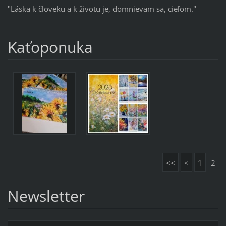
"Láska k človeku a k životu je, domnievam sa, cieľom."
Kaťoponuka
<<
<
1
2
Newsletter