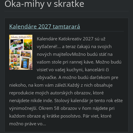
Oka-mihy v skratke
Kalendáre 2027 tamtarará
Kalendáre Kaťokreativ 2027 sú už
vytlačené!... a teraz čakajú na svojich
nových majiteľovMožno budú stáť na
vašom stole pri rannej káve. Možno budú
visieť vo vašej kuchyni, kancelárii či
obývačke. A možno budú darčekom pre
niekoho, na kom vám záleží.Každý z nich obsahuje
reprodukcie mojich autorských obrazov, ktoré
nenájdete nikde inde. Stolový kalendár je tento rok ešte
výnimočnejší. Okrem 58 obrazov v ňom nájdete pri
každom obraze aj krátke posolstvo. Pár viet, ktoré
možno práve vo...