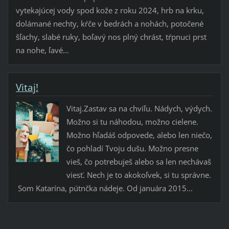
vytekajúcej vody spod kože z roku 2024, hrb na krku,
dolámané nechty, kŕče v bedrách a nohách, potočené
šľachy, slabé ruky, boľavý nos plný chrást, tŕpnuci prst
na nohe, ľavé...
Vitaj!
Vitaj.Zastav sa na chvíľu. Nádych, výdych.
Možno si tu náhodou, možno cielene.
Možno hľadáš odpovede, alebo len niečo,
čo pohladí Tvoju dušu. Možno presne
vieš, čo potrebuješ alebo sa len nechávaš
viesť. Nech je to akokoľvek, si tu správne.
Som Katarína, pútnčka nádeje. Od januára 2015...