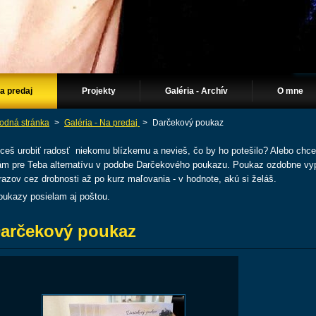
Na predaj
Projekty
Galéria - Archív
O mne
odná stránka
>
Galéria - Na predaj
>
Darčekový poukaz
ceš urobiť radosť niekomu blízkemu a nevieš, čo by ho potešilo? Alebo chce
m pre Teba alternatívu v podobe Darčekového poukazu. Poukaz ozdobne vyp
razov cez drobnosti až po kurz maľovania - v hodnote, akú si želáš.
ukazy posielam aj poštou.
arčekový poukaz