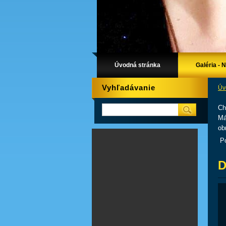
Úvodná stránka
Galéria - 
Vyhľadávanie
Úv
Ch
Má
ob
Po
D