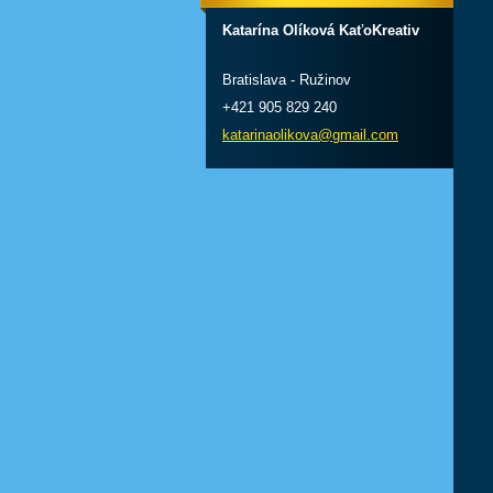
Katarína Olíková KaťoKreativ
Bratislava - Ružinov
+421 905 829 240
katarinaolikova@gmail.com