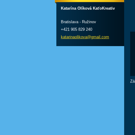
Katarína Olíková KaťoKreativ
Bratislava - Ružinov
+421 905 829 240
katarinaolikova@gmail.com
Zá