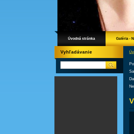
Úvodná stránka
Galéria - 
Vyhľadávanie
Úv
Po
Sa
Da
Ne
V