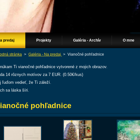
Na predaj
Projekty
Galéria - Archív
O mne
odná stránka
>
Galéria - Na predaj
>
Vianočné pohľadnice
núkam Ti vianočné pohľadnice vytvorené z mojich obrazov.
da 14 rôznych motívov za 7 EUR. (0.50€/kus)
j ľuďom vedieť, že Ti záleží.
ch sa láska šíri.
ianočné pohľadnice