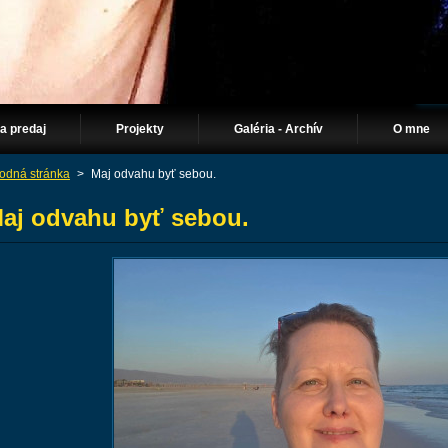
Na predaj
Projekty
Galéria - Archív
O mne
odná stránka
>
Maj odvahu byť sebou.
aj odvahu byť sebou.