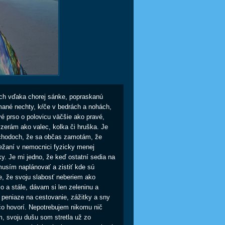
och vďaka chorej sánke, popraskanú
mané nechty, kŕče v bedrách a nohách,
vé prso o polovicu väčšie ako pravé,
yzerám ako valec, kolka či hruška. Je
chodoch, že sa občas zamotám, že
žaní v nemocnici fyzicky menej
y. Je mi jedno, že keď ostatní sedia na
musím naplánovať a zistiť kde sú
e, že svoju slabosť neberiem ako
o a stále, dávam si len zeleninu a
m peniaze na cestovanie, zážitky a sny
 čo hovorí. Nepotrebujem nikomu nič
, svoju dušu som stretla už zo