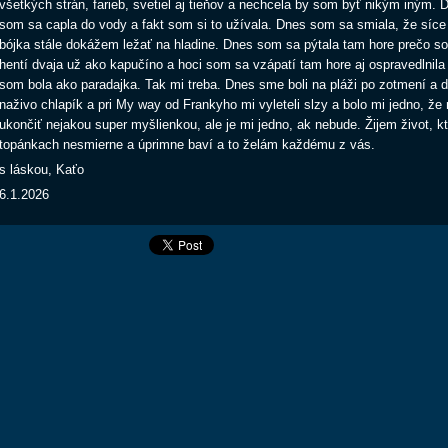
všetkých strán, farieb, svetiel aj tieňov a nechcela by som byť nikým iným. 
som sa capla do vody a fakt som si to užívala. Dnes som sa smiala, že síce
bójka stále dokážem ležať na hladine. Dnes som sa pýtala tam hore prečo som
hentí dvaja už ako kapučíno a hoci som sa vzápatí tam hore aj ospravedlnila 
som bola ako paradajka. Tak mi treba. Dnes sme boli na pláži po zotmení a 
naživo chlapík a pri My way od Frankyho mi vyleteli slzy a bolo mi jedno, že
ukončiť nejakou super myšlienkou, ale je mi jedno, ak nebude. Žijem život, 
topánkach nesmierne a úprimne baví a to želám každému z vás.
s láskou, Kaťo
6.1.2026