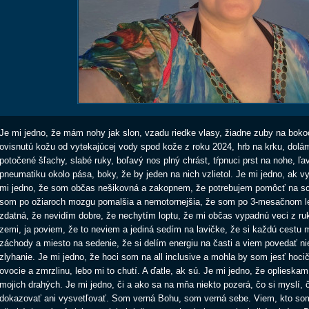
Je mi jedno, že mám nohy jak slon, vzadu riedke vlasy, žiadne zuby na bok
ovisnutú kožu od vytekajúcej vody spod kože z roku 2024, hrb na krku, dolá
potočené šľachy, slabé ruky, boľavý nos plný chrást, tŕpnuci prst na nohe, ľa
pneumatiku okolo pása, boky, že by jeden na nich vzlietol. Je mi jedno, ak v
mi jedno, že som občas nešikovná a zakopnem, že potrebujem pomôcť na s
som po ožiaroch mozgu pomalšia a nemotornejšia, že som po 3-mesačnom le
zdatná, že nevidím dobre, že nechytím loptu, že mi občas vypadnú veci z ruk
zemi, ja poviem, že to neviem a jediná sedím na lavičke, že si každú cestu 
záchody a miesto na sedenie, že si delím energiu na časti a viem povedať ni
zlyhanie. Je mi jedno, že hoci som na all inclusive a mohla by som jesť hocič
ovocie a zmrzlinu, lebo mi to chutí. A ďatle, ak sú. Je mi jedno, že oplieska
mojich drahých. Je mi jedno, či a ako sa na mňa niekto pozerá, čo si myslí,
dokazovať ani vysvetľovať. Som verná Bohu, som verná sebe. Viem, kto som