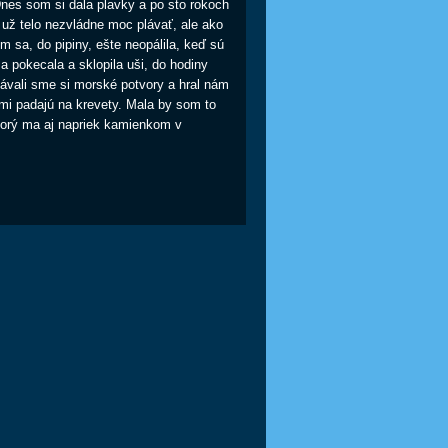
Dnes som si dala plavky a po sto rokoch
 už telo nezvládne moc plávať, ale ako
 sa, do pipiny, ešte neopálila, keď sú
a pokecala a sklopila uši, do hodiny
dávali sme si morské potvory a hral nám
 mi padajú na krevety. Mala by som to
ktorý ma aj napriek kamienkom v