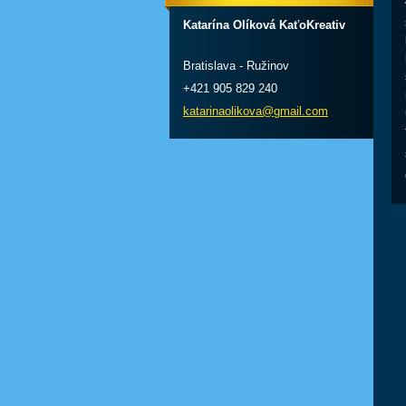
Katarína Olíková KaťoKreativ
Bratislava - Ružinov
+421 905 829 240
katarinaolikova@gmail.com