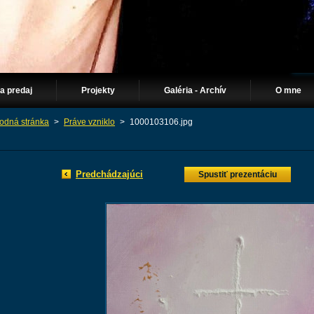
Na predaj
Projekty
Galéria - Archív
O mne
odná stránka
>
Práve vzniklo
>
1000103106.jpg
Predchádzajúci
Spustiť prezentáciu