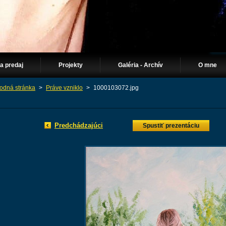
Na predaj
Projekty
Galéria - Archív
O mne
odná stránka
>
Práve vzniklo
>
1000103072.jpg
Predchádzajúci
Spustiť prezentáciu