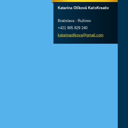
Katarína Olíková KaťoKreativ
Bratislava - Ružinov
+421 905 829 240
katarinaolikova@gmail.com