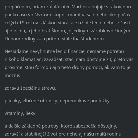
prepáčením, priam zúfalá: otec Martinka bojuje s rakovinou
pankreasu vo štvrtom stupni, mamina sa o neho ako počas
celých 19 rokov s láskou stará, ale už nie len o neho, z časti
aj o ocina, a jeho brat Šimon, je jediným zárobkovo činným
členom rodiny — a pritom stále iba študentom.
Nežiadame nevyhnutne len o financie, nemáme potrebu
nikoho klamať ani zavádzať, stačí nám dôstojne žiť, preto vás
prosíme istou formou aj o tieto druhy pomoci, ak vám to je
možné:
zdravú špeciálnu stravu,
plienky, vlhčené obrúsky, nepremokavé podložky,
vitamíny, lieky,
a ďalšie základné potreby, ktoré zabezpečia dôstojný,
zdravší a stabilnejší život pre neho aj našu malú rodinu.