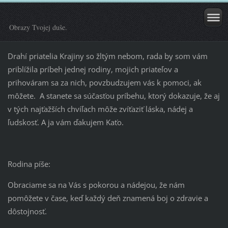
Obrazy Tvojej duše.
Drahí priatelia Krajiny so žltým nebom, rada by som vám
priblížila príbeh jednej rodiny, mojich priateľov a
prihováram sa za nich, povzbudzujem vás k pomoci, ak
môžete. A stan
ete sa súčasťou príbehu, ktorý dokazuje, že aj
v tých najťažších chvíľach môže zvíťaziť láska, nádej a
ľudskosť. A ja vám ďakujem Kaťo.
Rodina píše:
Obraciame sa na Vás s pokorou a nádejou, že nám
pomôžete v čase, keď každý deň znamená boj o zdravie a
dôstojnosť.