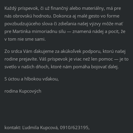
Každý príspevok, či už finančný alebo materiálny, má pre
nás obrovskú hodnotu. Dokonca aj malé gesto vo forme
povzbudzujúceho slova či zdieľania našej výzvy môže mať
pre Martinka mimoriadnu silu — znamená nádej a pocit, že
v tom nie sme sami.
Zo srdca Vám ďakujeme za akúkoľvek podporu, ktorú našej
rodine prejavíte. Váš príspevok je viac než len pomoc — je to
svetlo v našich dňoch, ktoré nám pomáha bojovať ďalej.
S úctou a hlbokou vďakou,
rodina Kupcových
kontakt: Ľudmila Kupcová, 0910/623195,