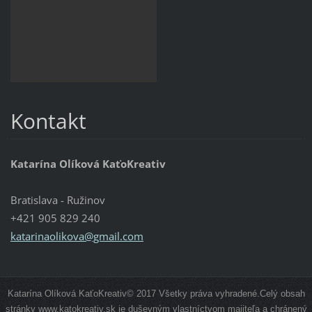
Kontakt
Katarína Olíková KaťoKreativ
Bratislava - Ružinov
+421 905 829 240
katarinaolikova@gmail.com
Katarína Olíková KaťoKreativ© 2017 Všetky práva vyhradené.Celý obsah
stránky www.katokreativ.sk je duševným vlastníctvom majiteľa a chránený