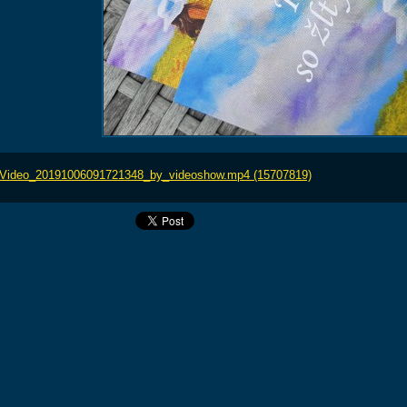
Video_20191006091721348_by_videoshow.mp4 (15707819)