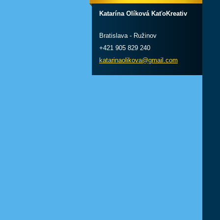
Katarína Olíková KaťoKreativ
Bratislava - Ružinov
+421 905 829 240
katarinaolikova@gmail.com