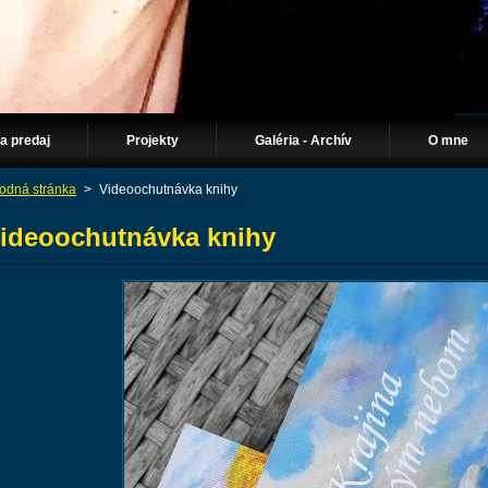
Na predaj
Projekty
Galéria - Archív
O mne
odná stránka
>
Videoochutnávka knihy
ideoochutnávka knihy