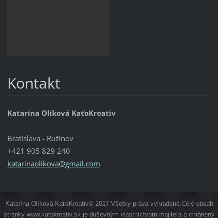
Kontakt
Katarína Olíková KaťoKreativ
Bratislava - Ružinov
+421 905 829 240
katarinaolikova@gmail.com
Katarína Olíková KaťoKreativ© 2017 Všetky práva vyhradené.Celý obsah
stránky www.katokreativ.sk je duševným vlastníctvom majiteľa a chránený