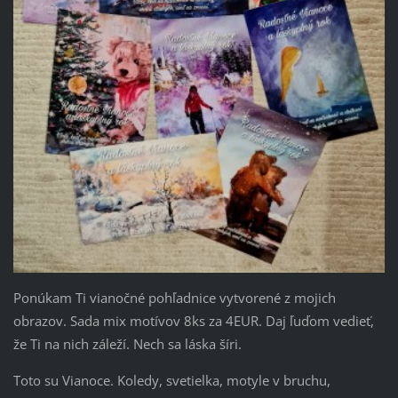
Ponúkam Ti vianočné pohľadnice vytvorené z mojich
obrazov. Sada mix motívov 8ks za 4EUR. Daj ľuďom vedieť,
že Ti na nich záleží. Nech sa láska šíri.
Toto su Vianoce. Koledy, svetielka, motyle v bruchu,