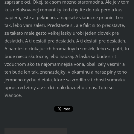
zaprsane oci. Okej, tak som mozno staromodna. Ale je v tom
kus nefalsovanej romantiky ked chytite do ruk pero a kus
papiera, este aj pekneho, a napisete vianocne prianie. Len
tak, lebo vam zalezi. Predstavte si, ale fakt si to predstavte,
ze taketo male gesto velkej lasky urobi jeden clovek pre
desiatich. A ti desiati pre desiatich. A ti desiati pre desiatich.
A namiesto cinkajucich hromadnych smsiek, lebo sa patri, tu
bude nieco skutocne, lebo naozaj. A laska sa bude sirit
vzduchom ako ta najomamnejsia vona, obali cely vesmir a
ten bude len tak, znenazdajky, v okamihu a naraz plny toho
jemneho dychu dietata, ktore sa zrodilo v tichosti sumraku
uprostred zimy a v srdci malo kazdeho z nas. Toto su
Vianoce.