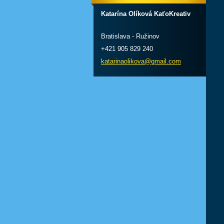
Katarína Olíková KaťoKreativ
Bratislava - Ružinov
+421 905 829 240
katarinaolikova@gmail.com