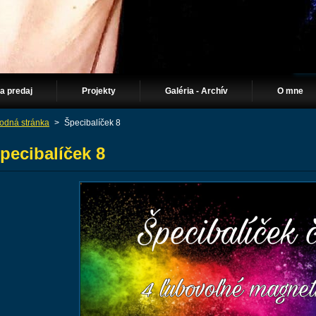
Na predaj
Projekty
Galéria - Archív
O mne
odná stránka
>
Špecibalíček 8
pecibalíček 8