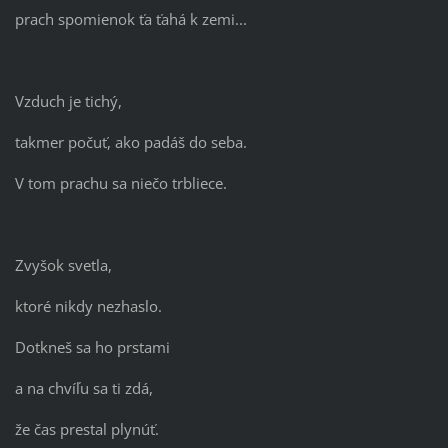
prach spomienok ťa ťahá k zemi...
Vzduch je tichý,
takmer počuť, ako padáš do seba.
V tom prachu sa niečo trbliece.
Zvyšok svetla,
ktoré nikdy nezhaslo.
Dotkneš sa ho prstami
a na chvíľu sa ti zdá,
že čas prestal plynúť.