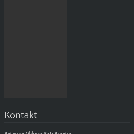
Kontakt
Katarína Olíková KaťoKreativ