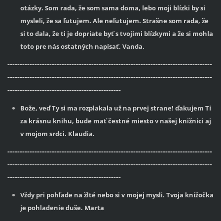
otázky. Som rada, že som sama doma, lebo moji blízki by si
mysleli, že sa ľutujem. Ale neľutujem. Strašne som rada, že
si to dala, že ti je dopriate byť s tvojimi blízkymi a že si mohla
toto pre nás ostatných napísať. Vanda.
-----------------------------------------------------------------------------------
-----------------------------------------------------------------------------------
----------------------------------------------
Bože, veď Ty si ma rozplakala už na prvej strane! ďakujem Ti
za krásnu knihu, bude mať čestné miesto v našej knižnici aj
v mojom srdci. Klaudia.
-----------------------------------------------------------------------------------
-----------------------------------------------------------------------------------
----------------------------------------------
Vždy pri pohľade na žlté nebo si v mojej mysli. Tvoja knižočka
je pohladenie duše. Marta