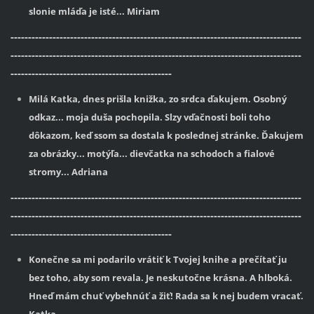
slonie mláďa je isté... Miriam
-----------------------------------------------------------------------------------
-----------------------------------------------------------------------------------
----------------------------------------------
Milá Katka, dnes prišla knižka, zo srdca ďakujem. Osobný
odkaz... moja duša pochopila. Slzy vďačnosti boli toho
dôkazom, keď ssom sa dostala k poslednej stránke. Ďakujem
za obrázky... motýľa... dievčatka na schodoch a fialové
stromy... Adriana
-----------------------------------------------------------------------------------
-----------------------------------------------------------------------------------
----------------------------------------------
Konečne sa mi podarilo vrátiť k Tvojej knihe a prečítať ju
bez toho, aby som revala. Je neskutočne krásna. A hlboká.
Hneď mám chuť vybehnúť a žiť! Rada sa k nej budem vracať.