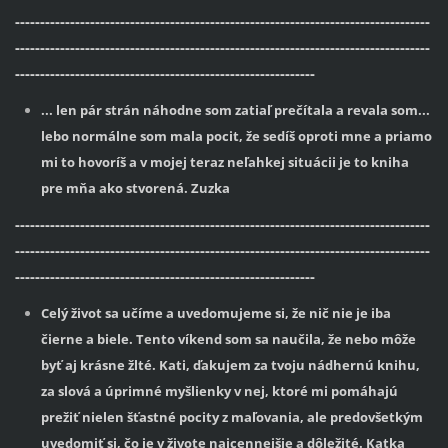
-----------------------------------------------------------------------------------
-----------------------------------------------------------------------------------
------------------------------------------------------------
... len pár strán náhodne som zatiaľ prečítala a revala som...
lebo normálne som mala pocit, že sedíš oproti mne a priamo
mi to hovoríš a v mojej teraz neľahkej situácii je to kniha
pre mňa ako stvorená. Zuzka
-----------------------------------------------------------------------------------
-----------------------------------------------------------------------------------
------------------------------------------------------------
Celý život sa učíme a uvedomujeme si, že nič nie je iba
čierne a biele. Tento víkend som sa naučila, že nebo môže
byť aj krásne žlté. Kati, ďakujem za tvoju nádhernú knihu,
za slová a úprimné myšlienky v nej, ktoré mi pomáhajú
prežiť nielen šťastné pocity z maľovania, ale predovšetkým
uvedomiť si, čo je v živote najcennejšie a dôležité. Katka