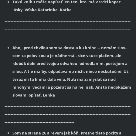
Takú knihu môže napísať len ten, kto má v srdci kopec
lásky. Vďaka Katarínka. Katka
-----------------------------------------------------------------------------------
-----------------------------------------------------------------------------------
----------------------------------------------
Ahoj, pred chvíľou som sa dostala ku knihe... nemám slov...
som za polovicou a je nádherná.. síce vkuse plačem, ale
klobúk dole pred tvojou odvahou, odhodlaním, postojom a
silou. A tie maľby, odpadavam z nich, nieco neskutočné. Už
teraz mi tá kniha dala veľa. Núti ma zamýšľať sa nad
mnohými vecami a pozerať sa na ne inak. Ani to nedokážem
slovami opísať. Lenka
-----------------------------------------------------------------------------------
-----------------------------------------------------------------------------------
----------------------------------------------
Som na strane 26 a revem jak kôň. Presne tieto pocity a