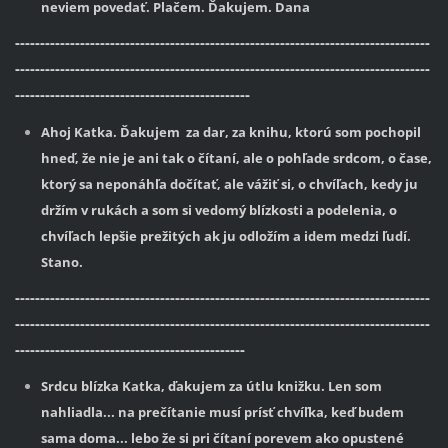
neviem povedať. Plačem. Ďakujem. Dana
-----------------------------------------------------------------------------------
-----------------------------------------------------------------------------------
-----------------------------------------------
Ahoj Katka. Ďakujem za dar, za knihu, ktorú som pochopil
hneď, že nie je ani tak o čítaní, ale o pohľade srdcom, o čase,
ktorý sa neponáhľa dočítať, ale vážiť si, o chvíľach, kedy ju
držím v rukách a som si vedomý blízkosti a podelenia, o
chvíľach lepšie prežitých ak ju odložím a idem medzi ľudí.
Stano.
-----------------------------------------------------------------------------------
-----------------------------------------------------------------------------------
----------------------------------------------
Srdcu blízka Katka, ďakujem za útlu knižku. Len som
nahliadla... na prečítanie musí prísť chvíľka, keď budem
sama doma... lebo že si pri čítaní porevem ako opustené