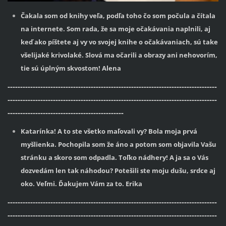
Čakala som od knihy veľa, podľa toho čo som počula a čítala
na internete. Som rada, že sa moje očakávania naplnili, aj
keď ako píštete aj vy vo svojej knihe o očakávaniach, sú take
všelijaké krivolaké. Slová ma očarili a obrazy ani nehovorím,
tie sú úplným skvostom! Alena
-----------------------------------------------------------------------------------
-----------------------------------------------------------------------------------
----------------------------------------------
Katarínka! A to ste všetko maľovali vy? Bola moja prvá
myšlienka. Pochopila som že áno a potom som objavila Vašu
stránku a skoro som odpadla. Toľko nádhery! A ja sa o Vás
dozvedám len tak náhodou? Potešili ste moju dušu, srdce aj
oko. Veľmi. Ďakujem Vám za to. Erika
-----------------------------------------------------------------------------------
-----------------------------------------------------------------------------------