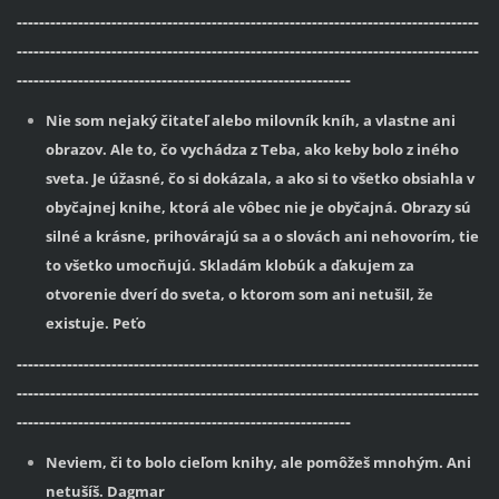
-----------------------------------------------------------------------------------
-----------------------------------------------------------------------------------
------------------------------------------------------------
Nie som nejaký čitateľ alebo milovník kníh, a vlastne ani
obrazov. Ale to, čo vychádza z Teba, ako keby bolo z iného
sveta. Je úžasné, čo si dokázala, a ako si to všetko obsiahla v
obyčajnej knihe, ktorá ale vôbec nie je obyčajná. Obrazy sú
silné a krásne, prihovárajú sa a o slovách ani nehovorím, tie
to všetko umocňujú. Skladám klobúk a ďakujem za
otvorenie dverí do sveta, o ktorom som ani netušil, že
existuje. Peťo
-----------------------------------------------------------------------------------
-----------------------------------------------------------------------------------
------------------------------------------------------------
Neviem, či to bolo cieľom knihy, ale pomôžeš mnohým. Ani
netušíš. Dagmar