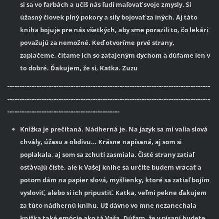
si sa vo farbách a učíš nás ľudí maľovať svoje zmysly. Si
úžasný človek plný pokory a sily bojovať za iných. Aj táto
kniha bojuje pre nás všetkých, aby sme porazili to, čo lekári
považujú za nemožné. Keď otvoríme prvé strany,
zaplačeme, čítame ich so zatajeným dychom a dúfame len v
to dobré. Ďakujem, že si, Katka. Zuzu
-----------------------------------------------------------------------------------
-----------------------------------------------------------------------------------
----------------------------------------------
Knižka je prečítaná. Nádherná je. Na jazyk sa mi valia slová
chvály, úžasu a obdivu... Krásne napísaná, aj som si
poplakala, aj som sa zchuti zasmiala. Čisté strany zatiaľ
ostávajú čisté, ale k Vašej knihe sa určite budem vracať a
potom dám na papier slová, myšlienky, ktoré sa zatiaľ bojím
vysloviť, alebo si ich pripustiť. Katka, veľmi pekne ďakujem
za túto nádhernú knihu. Už dávno vo mne nezanechala
knižka také emócie ako tá Vaša. Dúfam, že v písaní budete