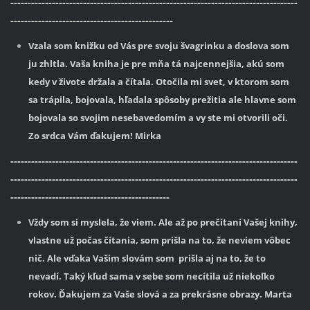
-----------------------------------------------------------------------------------
-----------------------------------------------
Vzala som knižku od Vás pre svoju švagrinku a doslova som
ju zhltla. Vaša kniha je pre mňa tá najcennejšia, akú som
kedy v živote držala a čítala. Otočila mi svet, v ktorom som
sa trápila, bojovala, hľadala spôsoby prežitia ale hlavne som
bojovala so svojim nesebavedomím a vy ste mi otvorili oči.
Zo srdca Vám ďakujem! Mirka
-----------------------------------------------------------------------------------
-----------------------------------------------------------------------------------
----------------------------------------------
Vždy som si myslela, že viem. Ale až po prečítaní Vašej knihy,
vlastne už počas čítania, som prišla na to, že neviem vôbec
nič. Ale vďaka Vašim slovám som prišla aj na to, že to
nevadí. Taký kľud sama v sebe som necítila už niekoľko
rokov. Ďakujem za Vaše slová a za prekrásne obrazy. Marta