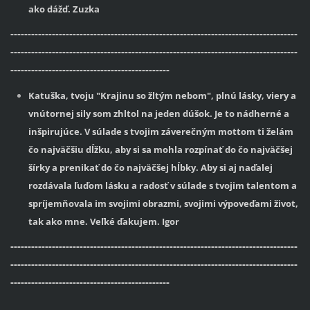
ako dážď. Zuzka
-----------------------------------------------------------------------------------
-----------------------------------------------------------------------------------
----------------------------------------------
Katuška, tvoju "Krajinu so žltým nebom", plnú lásky, viery a
vnútornej sily som zhltol na jeden dúšok. Je to nádherné a
inšpirujúce. V súlade s tvojim záverečným mottom ti želám
čo najväčšiu dĺžku, aby si sa mohla rozpínať do čo najväčšej
šírky a prenikať do čo najväčšej hĺbky. Aby si aj naďalej
rozdávala ľuďom lásku a radosť v súlade s tvojim talentom a
spríjemňovala im svojimi obrazmi, svojimi výpoveďami život,
tak ako mne. Veľké ďakujem. Igor
-----------------------------------------------------------------------------------
-----------------------------------------------------------------------------------
----------------------------------------------