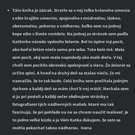
Táto kniha je zázrak. Stretlo sa v nej toľko krásneho umenia
s ešte krajším umením, spojeného s múdrosťou, láskou,
obetavosťou, pokorou a nádherou, koľko som na jednej
kope ešte v živote nevidela. Na jednej zo stránok som podľa
Katkinho návodu vyslovila želanie. Bol to úplne iný pocit,
ako keď si želám niečo sama pre seba. Toto bolo iné. Mala
som pocit, aký som mala naposledy ako malé dieťa. V tej
chvíli som pocítila obrovskú spokojnosť a vieru. Že želanie sa
určite splní. A hneď na druhý deň sa stalao niečo, čo mi
naznačilo, že to tak bude. Celú knihu som prečítala jedným
dychom a každý deň sa mám chuť k nej vrátiť. Nechala som
si ju pri posteli a každý večer obdivujem stránky s
fotografiami tých nádherných malieb, ktoré ma tak
fascinujú, že pri pohľade na ne sa chcem naučiť maľovať. Je
to jedno veľké kúzlo a ja Vám Katka ďakujem, že som sa
mohla pokochať takou nádherou. Ivana