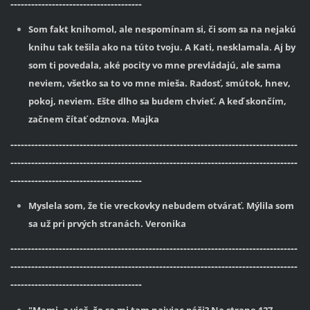
--------------------------------------
Som fakt knihomol, ale nespomínam si, či som sa na nejakú
knihu tak tešila ako na túto tvoju. A Kati, nesklamala. Aj by
som ti povedala, aké pocity vo mne prevládajú, ale sama
neviem, všetko sa to vo mne mieša. Radosť, smútok, hnev,
pokoj, neviem. Ešte dlho sa budem chvieť. A keď skončím,
začnem čítať odznova. Majka
-----------------------------------------------------------------------------------
-----------------------------------------------------------------------------------
--------------------------------------
Myslela som, že tie vreckovky nebudem otvárať. Mýlila som
sa už pri prvých stranách. Veronika
-----------------------------------------------------------------------------------
-----------------------------------------------------------------------------------
--------------------------------------
"Mami, a vieš, čo sa mi tam najviac páči? Na strane 127.