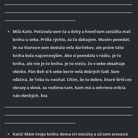
-----------------------------------------------------------------------------------
-----------------------------------------------------------------------------------
----------------------------------------------
Milá Kaťo. Počúvala som ťa u Evity a hneď som zatúžila mať
knihu u seba. Prišla rýchlo, za čo ďakujem. Musím povedať,
že na Vianoce som dostala veľa darčekov, ale práve táto
kniha bola najcennejším. Ako si povedala v rádiu, je to
kniha, ale nie je to kniha. Je to niečo, čo v sebe obsahuje
všetko. Pán Boh si k sebe berie veľa dobrých ľudí. Som
vďačná, že Teba tu nechal. Cítim, že to dobro, ktoré šíriš cez
obrazy a slová, sa rozlieva tam, kam má a zohrieva srdcia
nás všetkých. Eva
-----------------------------------------------------------------------------------
-----------------------------------------------------------------------------------
----------------------------------------------
Kaťa! Mám tvoju knihu doma tri minúty a už som zrevaná