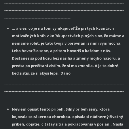
-----------------------------------------------------------------------------------
-----------------------------------------------------------------------------------
----------------------------------------------
... a vieš, čo je na tom vynikajúce? Že pri tých kvantách
motivačných kníh v kníhkupectvách plných slov, čo máme a
nemáme robiť, je táto tvoja v porovnaní s nimi výnimočná.
Lebo hovoríš o sebe, a pritom hovoríš o každom z nás.
Dostaneš sa pod kožu bez násilia a zmeny môjho názoru, a
predsa po prečítaní zistím, že si ma zmenila. A je to dobré,
keď zistíš, že si akýsi lepší. Dano
-----------------------------------------------------------------------------------
-----------------------------------------------------------------------------------
----------------------------------------------
Neviem opísať tento príbeh. Silný príbeh ženy, ktorá
bojovala so zákernou chorobou, opísala si nádherný životný
príbeh, dojatie, citátay žitia a pokračovania v poslaní. Našla