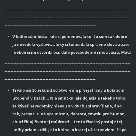
-----------------------------------------------------------------------------------
-----------------------------------------------------------------------------------
------------------------------------------------------------
V knihe sú miesta, kde si pomenovala to, čo som tak dobre
ja nevedela vysloviť, ale ty si tomu dala správne slová a zase
niekde si mi otvorila oči, dala povzbudenie i motiváciu. Maťa
-----------------------------------------------------------------------------------
-----------------------------------------------------------------------------------
------------------------------------------------------------
Trvalo asi 30 sekúnd od otvorenia prvej strany a bola som
utopená v slzách... Nie smútku, ale dojatia a takého toho,
že kýveš nevedomky hlavou a v duchu si vravíš áno, áno,
tak, presne. Plná optimizmu, dobroty, zmyslu pre humor,
chuti žiť aj životnej múdrosti... tento životný postoj z tej
knihy priam kričí. Je to kniha, o ktorej už teraz viem, že po