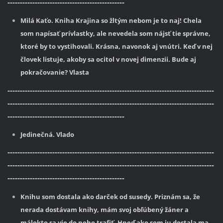
-----------------------------------------------
Milá Kaťo. Kniha Krajina so žltým nebom je to naj! Chela
som napísať prívlastky, ale nevedela som nájsť tie správne,
ktoré by to vystihovali. Krásna, navonok aj vnútri. Keď v nej
človek listuje, akoby sa ocitol v novej dimenzii. Bude aj
pokračovanie? Vlasta
-----------------------------------------------------------------------------------
-----------------------------------------------------------------------------------
-----------------------------------------------
Jedinečná. Vlado
-----------------------------------------------------------------------------------
-----------------------------------------------------------------------------------
-----------------------------------------------
Knihu som dostala ako darček od susedy. Priznám sa, že
nerada dostávam knihy, mám svoj obľúbený žáner a
málokto sa vie do neho trafiť. Hneď ako som ju dostala ma