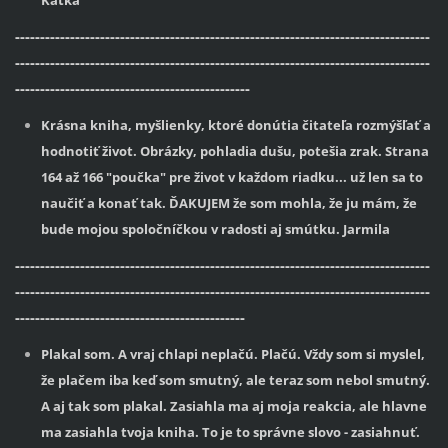
Katka
-----------------------------------------------------------------------------------
-----------------------------------------------------------------------------------
-----------------------------------------------
Krásna kniha, myšlienky, ktoré donútia čitateľa rozmýšľať a
hodnotiť život. Obrázky, pohladia dušu, potešia zrak. Strana
164 až 166 "poučka" pre život v každom riadku... už len sa to
naučiť a konať tak. ĎAKUJEM že som mohla, že ju mám, že
bude mojou spoločníčkou v radosti aj smútku. Jarmila
-----------------------------------------------------------------------------------
-----------------------------------------------------------------------------------
----------------------------------------------
Plakal som. A vraj chlapi neplačú. Plačú. Vždy som si myslel,
že plačem iba keď som smutný, ale teraz som nebol smutný.
A aj tak som plakal. Zasiahla ma aj moja reakcia, ale hlavne
ma zasiahla tvoja kniha. To je to správne slovo - zasiahnuť.