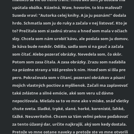
upútala obálka. Kúzelná. Waw, hovorím, to kto maľoval?
Suseda vraví: "Autorka celej knihy. A ja ju poznám!" dodala
hrdo. Schmatla som ju do ruky a začala v nej listovať. Kto je
to? Prečítala som si zadnú stranu a hneď som mala v očiach
slzy. Chcela som nám urobiť kávu, ale poslala som ju domov,
že káva bude neskôr. Odišla, sadla som si na gauč a začala
som čítať. Alebo pozerať obrázky. Nevedela som, čo skôr.
Potom som zasa čítala. A zasa obrázky. Zrazu som naďabila
na prázdne strany a Váš preslov k nim. Hneď som si išla pre
pero. Pokračovala som v čítaní, pozeraní obrázkov a písaní
mojich vlastných poctiov a myšlienok. Začali ma zaplavovať
také zvlástne a silné emócie, aké som veru už dávno
nepociťovala. Miešalo sa to vo mne ako v miske, snáď všetky
chute sveta. Sladké, trpké, slané, horké, korenisté, ľahké,
ťažké. Neuveriteľné. Chcem sa Vám veľmi pekne poďakovať
za tento úžasný dar, určite najkrajší, aký som kedy dostala.
Pretože vo mne ostane naveky a pretože ste vo mne otvorili