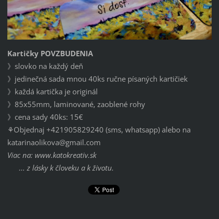
Kartičky POVZBUDENIA
》slovko na každý deň
》jedinečná sada mnou 40ks ručne písaných kartičiek
》každá kartička je originál
》85x55mm, laminované, zaoblené rohy
》cena sady 40ks: 15€
⚘️Objednaj +421905829240 (sms, whatsapp) alebo na
katarinaolikova@gmail.com
Viac na: www.katokreativ.sk
... z lásky k človeku a k životu.