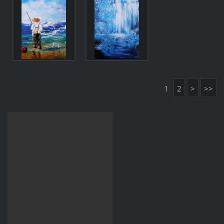
1
2
>
>>