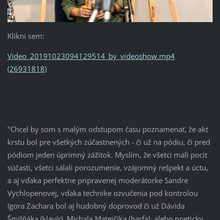
Klikni sem:
Video_20191023094129514_by_videoshow.mp4
(26931818)
"Chcel by som s malým odstupom času poznamenať, že akt
krstu bol pre všetkých zúčastnených - či už na pódiu, či pred
pódiom jeden úprimný zážitok. Myslím, že všetci mali pocit
súčasti, všetci sálali porozumenie, vzájomný rešpekt a úctu,
a aj vďaka perfe
ktne pripravenej moderátorke Sandre
Vychlopenovej, vďaka technike ozvučenia pod kontrolou
Igora Zachara bol aj hudobný doprovod či už Dávida
Šmilňáka (klavír), Michala Matejčíka (harfa), alebo poeticky