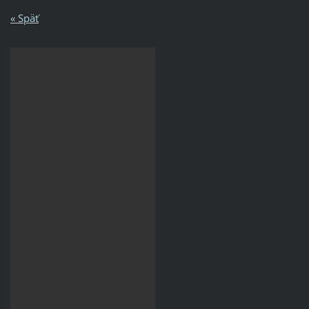
« Späť