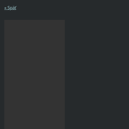
« Späť