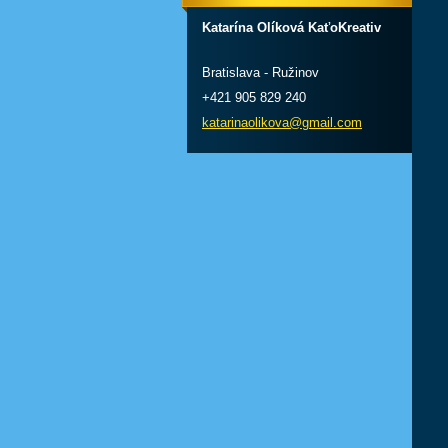
Katarína Olíková KaťoKreativ
Bratislava - Ružinov
+421 905 829 240
katarinaolikova@gmail.com