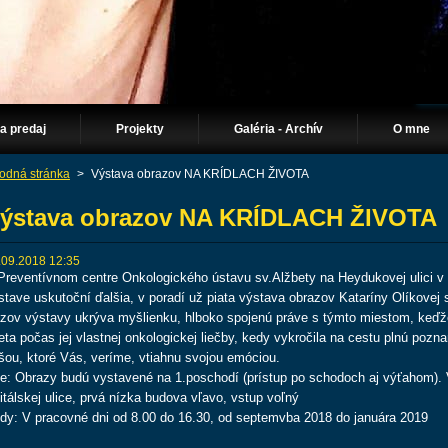
Na predaj
Projekty
Galéria - Archív
O mne
odná stránka
>
Výstava obrazov NA KRÍDLACH ŽIVOTA
ýstava obrazov NA KRÍDLACH ŽIVOTA
.09.2018 12:35
Preventívnom centre Onkologického ústavu sv.Alžbety na Heydukovej ulici v 
stave uskutoční ďalšia, v poradí už piata výstava obrazov Kataríny Olíkovej s
zov výstavy ukrýva myšlienku, hlboko spojenú práve s týmto miestom, keďže 
eta počas jej vlastnej onkologickej liečby, kedy vykročila na cestu plnú pozna
šou, ktoré Vás, veríme, vtiahnu svojou emóciou.
e: Obrazy budú vystavené na 1.poschodí (prístup po schodoch aj výťahom). 
itálskej ulice, prvá nízka budova vľavo, vstup voľný
dy: V pracovné dni od 8.00 do 16.30, od septemvba 2018 do januára 2019