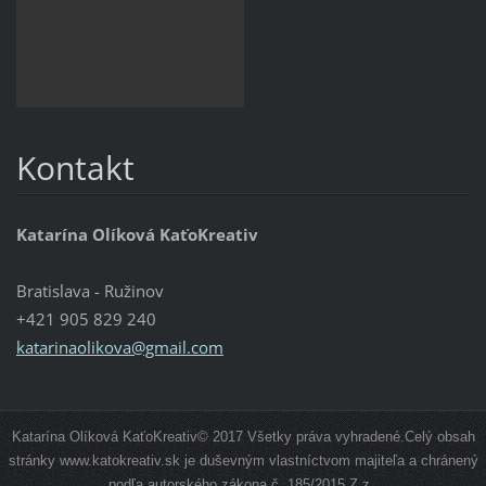
Kontakt
Katarína Olíková KaťoKreativ
Bratislava - Ružinov
+421 905 829 240
katarinaolikova@gmail.com
Katarína Olíková KaťoKreativ© 2017 Všetky práva vyhradené.Celý obsah
stránky www.katokreativ.sk je duševným vlastníctvom majiteľa a chránený
podľa autorského zákona č. 185/2015 Z.z..