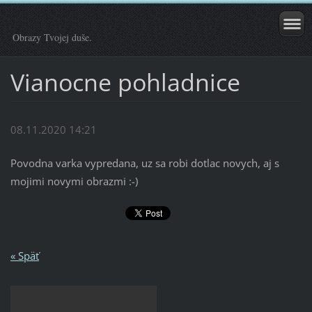
Obrazy Tvojej duše.
Vianocne pohladnice
08.11.2020 14:21
Povodna varka vypredana, uz sa robi dotlac novych, aj s
mojimi novymi obrazmi :-)
« Späť