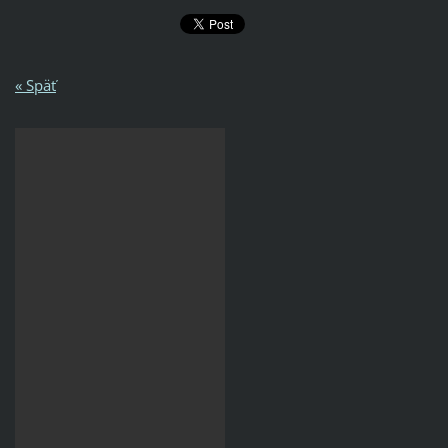
« Späť