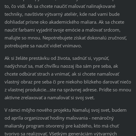
to, čo vidí. Ak sa chcete naučiť maľovať nalinajkované
techniky, navštívte výtvarný ateliér, kde nad vami bude
dohliadať prísne oko akademického maliara. Ak sa chcete
naučiť farbami vyjadriť svoje emócie a maľovať srdcom,
maľujte so mnou. Nepotrebujete získať dokonalú zručnosť,
potrebujete sa naučiť vidieť vnímavo.
Ak si želáte prestávku od života, sadnúť si, vypnúť,
nadýchnuť sa, mať chvíľku naozaj iba sám pre seba, ak
chcete odbúrať strach a vnímať, ak si chcete namaľovať
vlastný obraz pre seba či pre niekoho blízkeho darovať niečo
z vlastnej produkcie...ste na správnej adrese. Príďte so mnou
aktívne zrelaxovať a namaľovať si svoj svet.
V rámci môjho nového projektu Namaľuj svoj svet, budem
od apríla organizovať hodiny maľovania - nenáročný
maliarsky program otvorený pre každého, kto má chuť
tvorivo sa realizovať. Všetkým generáciám výtvarných