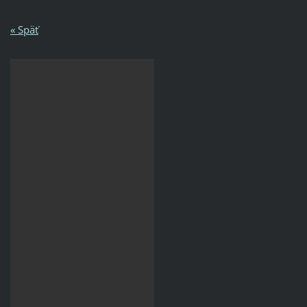
« Späť