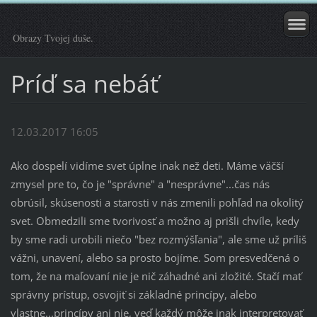
Obrazy Tvojej duše.
Príď sa nebáť
12.03.2017 16:05
Ako dospelí vidíme svet úplne inak než deti. Máme väčší
zmysel pre to, čo je "správne" a "nesprávne"...čas nás
obrúsil, skúsenosti a starosti v nás zmenili pohľad na okolitý
svet. Obmedzili sme tvorivosť a možno aj prišli chvíle, kedy
by sme radi urobili niečo "bez rozmýšľania", ale sme už príliš
vážni, unavení, alebo sa prosto bojíme. Som presvedčená o
tom, že na maľovaní nie je nič záhadné ani zložité. Stačí mať
správny prístup, osvojiť si základné princípy, alebo
vlastne...princípy ani nie, veď každý môže inak interpretovať