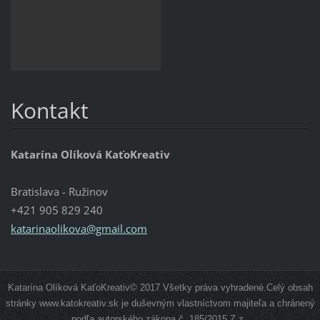
Kontakt
Katarína Olíková KaťoKreativ
Bratislava - Ružinov
+421 905 829 240
katarinaolikova@gmail.com
Katarína Olíková KaťoKreativ© 2017 Všetky práva vyhradené.Celý obsah
stránky www.katokreativ.sk je duševným vlastníctvom majiteľa a chránený
podľa autorského zákona č. 185/2015 Z.z..