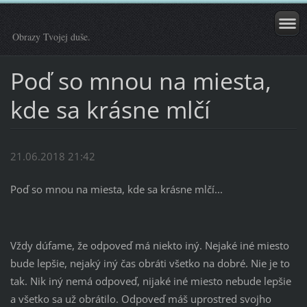
Obrazy Tvojej duše.
Poď so mnou na miesta,
kde sa krásne mlčí
21.06.2018 21:42
Poď so mnou na miesta, kde sa krásne mlčí...
Vždy dúfame, že odpoveď má niekto iný. Nejaké iné miesto
bude lepšie, nejaký iný čas obráti všetko na dobré. Nie je to
tak. Nik iný nemá odpoveď, nijaké iné miesto nebude lepšie
a všetko sa už obrátilo. Odpoveď máš uprostred svojho