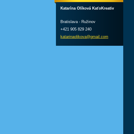
Katarína Olíková KaťoKreativ
Bratislava - Ružinov
+421 905 829 240
katarinaolikova@gmail.com