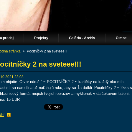
Na predaj
Projekty
Galéria - Archív
O mne
odná stránka
>
Pocitníčky 2 na sveteee!!!
ocitníčky 2 na sveteee!!!
.10.2021 23:08
om objatie. Otvor náruč." ~ POCITNÍČKY 2 ~ kartičky na každý oka-mih
radosti sa narodili a už naťahujú ruku, aby sa Ťa dotkli. Pocitníčky 2 ~ 25ks 
hľadnicový formát mojich tvojich obrazov a myšlienok v darčekovom balení.
na: 15 EUR
äť