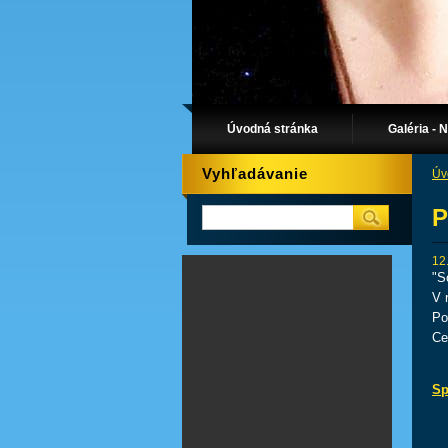
Úvodná stránka
Galéria - 
Vyhľadávanie
Úv
P
12
"S
V 
Po
Ce
Sp