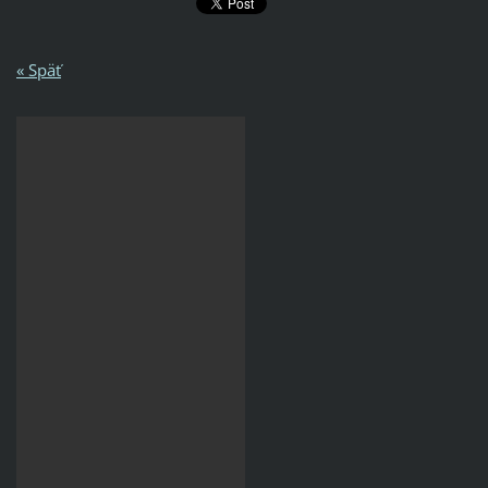
« Späť