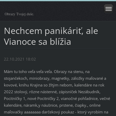
Obrazy Tvojej duše.
Nechcem panikáriť, ale
Vianoce sa blížia
22.10.2021 18:02
Mám tu toho veľa veľa veľa. Obrazy na stenu, na
stojančekoch, miniobrazy, magnetky, záložky maľované a
kovové, knihu Krajina so žltým nebom, kalendáre na rok
2022 stolový, rôzne nástenné, zápisníček Nezábudník,
Pocitníčky 1, nové Pocitníčky 2, vianočné pohľadnice, večné
kalendáre, náramk,y náušnice, prstene, čiapky., online
maľovačky aaaaaaaa darčekový poukaz - ktorý vyrobím na