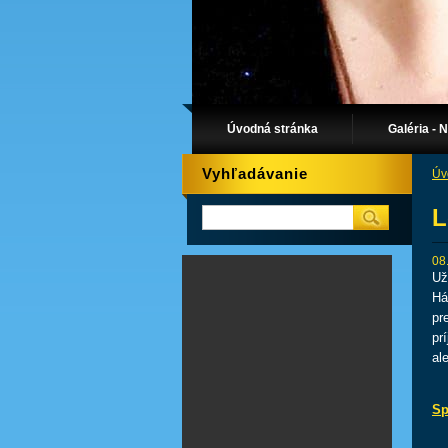
Úvodná stránka
Galéria - 
Vyhľadávanie
Úv
L
08
Už
Há
pr
pr
al
Sp