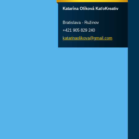
Katarína Olíková KaťoKreativ
Bratislava - Ružinov
+421 905 829 240
katarinaolikova@gmail.com