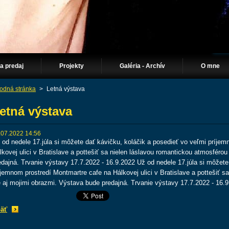
Na predaj
Projekty
Galéria - Archív
O mne
odná stránka
>
Letná výstava
etná výstava
.07.2022 14:56
 od nedele 17.júla si môžete dať kávičku, koláčik a posedieť vo veľmi príjem
lkovej ulici v Bratislave a pottešiť sa nielen láslavou romantickou atmosféro
edajná. Trvanie výstavy 17.7.2022 - 16.9.2022 Už od nedele 17.júla si môžete
íjemnom prostredí Montmartre cafe na Hálkovej ulici v Bratislave a pottešiť s
e aj mojimi obrazmi. Výstava bude predajná. Trvanie výstavy 17.7.2022 - 16.9
äť