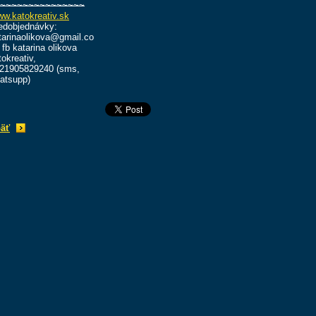
~~~~~~~~~~~~~~~
w.katokreativ.sk
edobjednávky:
tarinaolikova@gmail.co
 fb katarina olikova
tokreativ,
21905829240 (sms,
atsupp)
äť