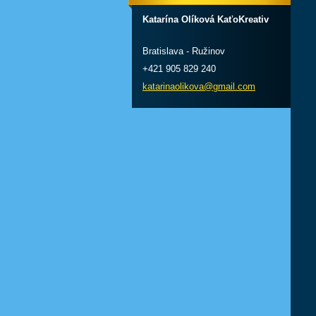
Katarína Olíková KaťoKreativ
Bratislava - Ružinov
+421 905 829 240
katarinaolikova@gmail.com