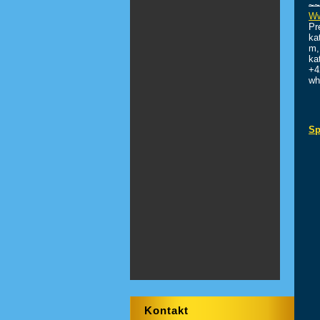
~~
Ww
Pr
ka
m,
ka
+4
wh
Sp
Kontakt