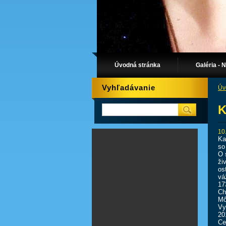
Úvodná stránka
Galéria - 
Vyhľadávanie
Úv
K
10
Ka
so
O 
ži
os
vá
17
Ch
Mô
Vy
20
Ce