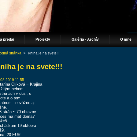
Na predaj
Projekty
Galéria - Archív
O mne
odná stránka
>
Kniha je na svete!!!
niha je na svete!!!
.08.2019 11:55
tarína Olíková ~ Krajina
 žltým nebom
strunách v duši, o
vote a o tom
tatnom...nevážne aj
žne.
3 strán ~ 70 obrazov.
ceš ma mať doma?
žeš.
chádzam 19.oktobra
19.
na: 20 EUR