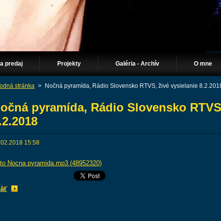
Na predaj
Projekty
Galéria - Archív
O mne
odná stránka
>
Nočná pyramída, Rádio Slovensko RTVS, živé vysielanie 8.2.201
očná pyramída, Rádio Slovensko RTVS, 
.2.2018
.02.2018 15:58
to Nocna pyramida.mp3 (48952320)
äť