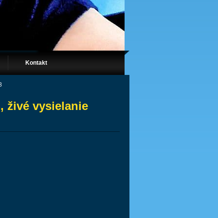
Kontakt
8
živé vysielanie