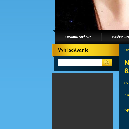
Úvodná stránka
Galéria - 
Vyhľadávanie
Úv
N
8
09
Ka
Sp