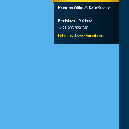
Katarína Olíková KaťoKreativ
Bratislava - Ružinov
+421 905 829 240
katarinaolikova@gmail.com