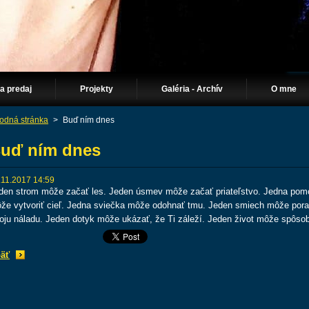
Na predaj
Projekty
Galéria - Archív
O mne
odná stránka
>
Buď ním dnes
uď ním dnes
.11.2017 14:59
den strom môže začať les. Jeden úsmev môže začať priateľstvo. Jedna pom
že vytvoriť cieľ. Jedna sviečka môže odohnať tmu. Jeden smiech môže pora
oju náladu. Jeden dotyk môže ukázať, že Ti záleží. Jeden život môže spôsob
äť