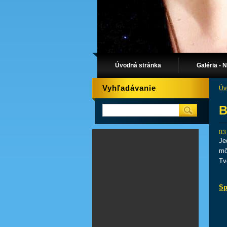
Úvodná stránka
Galéria - 
Vyhľadávanie
Úv
B
03
Je
mô
Tv
Sp