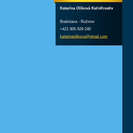
Katarína Olíková KaťoKreativ
Bratislava - Ružinov
+421 905 829 240
katarinaolikova@gmail.com