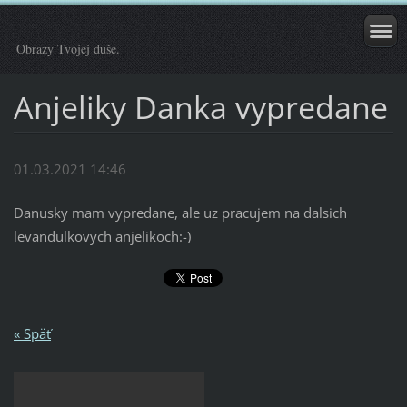
Obrazy Tvojej duše.
Anjeliky Danka vypredane
01.03.2021 14:46
Danusky mam vypredane, ale uz pracujem na dalsich
levandulkovych anjelikoch:-)
« Späť