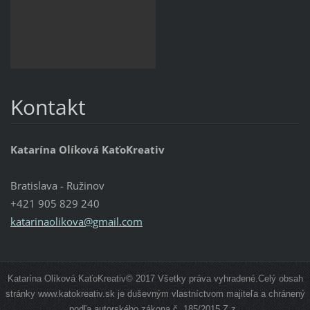
Kontakt
Katarína Olíková KaťoKreativ
Bratislava - Ružinov
+421 905 829 240
katarinaolikova@gmail.com
Katarína Olíková KaťoKreativ© 2017 Všetky práva vyhradené.Celý obsah
stránky www.katokreativ.sk je duševným vlastníctvom majiteľa a chránený
podľa autorského zákona č. 185/2015 Z.z..