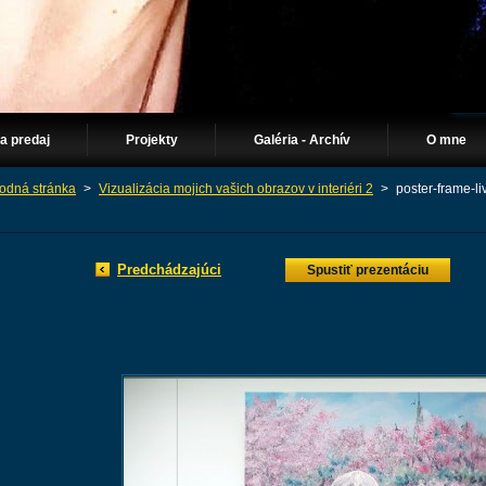
Na predaj
Projekty
Galéria - Archív
O mne
odná stránka
>
Vizualizácia mojich vašich obrazov v interiéri 2
>
poster-frame-
Predchádzajúci
Spustiť prezentáciu