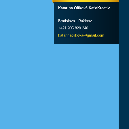
Katarína Olíková KaťoKreativ
Bratislava - Ružinov
+421 905 829 240
katarinaolikova@gmail.com