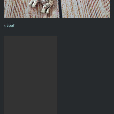
« Späť