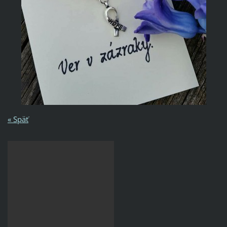
« Späť