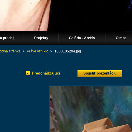
Na predaj
Projekty
Galéria - Archív
O mne
odná stránka
>
Práve vzniklo
>
1000105204.jpg
Predchádzajúci
Spustiť prezentáciu