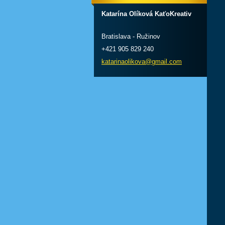
Katarína Olíková KaťoKreativ
Bratislava - Ružinov
+421 905 829 240
katarinaolikova@gmail.com