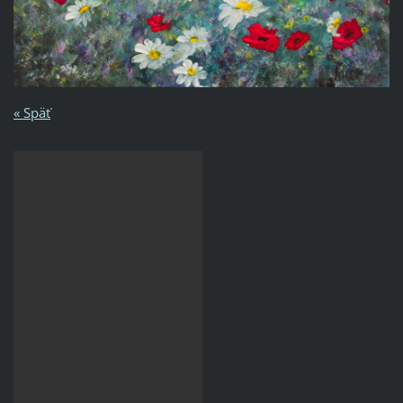
« Späť