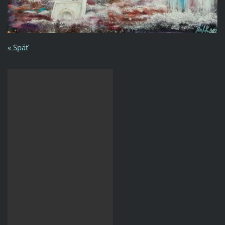
« Späť