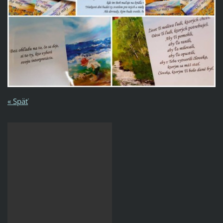
« Späť