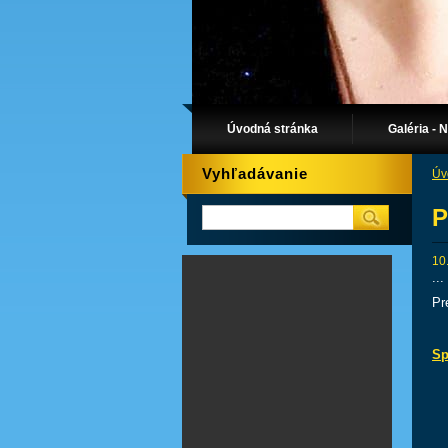
Úvodná stránka
Galéria - 
Vyhľadávanie
Úv
P
10
..
Pr
Sp