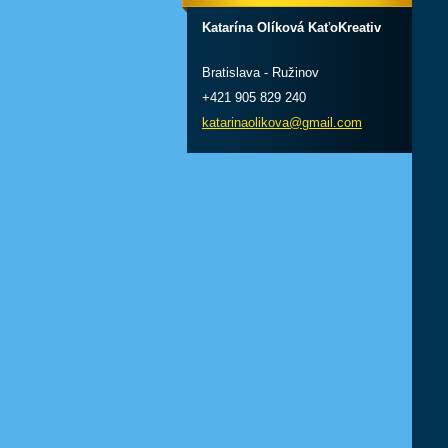
Katarína Olíková KaťoKreativ
Bratislava - Ružinov
+421 905 829 240
katarinaolikova@gmail.com