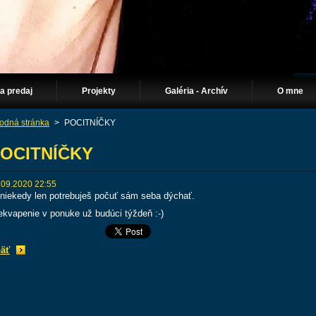
Na predaj
Projekty
Galéria - Archív
O mne
odná stránka
>
POCITNÍČKY
OCITNÍČKY
.09.2020 22:55
. niekedy len potrebuješ počuť sám seba dýchať.
ekvapenie v ponuke už budúci týždeň :-)
äť